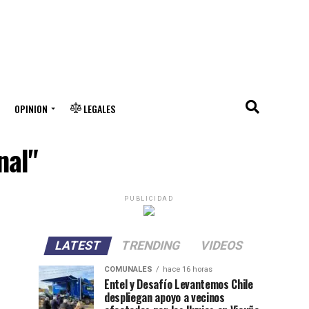
OPINION
LEGALES
nal"
PUBLICIDAD
LATEST
TRENDING
VIDEOS
COMUNALES
hace 16 horas
Entel y Desafío Levantemos Chile
despliegan apoyo a vecinos