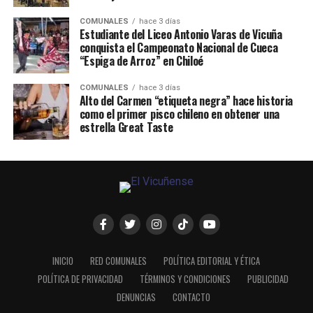
COMUNALES
hace 3 días
Estudiante del Liceo Antonio Varas de Vicuña
conquista el Campeonato Nacional de Cueca
“Espiga de Arroz” en Chiloé
COMUNALES
hace 3 días
Alto del Carmen “etiqueta negra” hace historia
como el primer pisco chileno en obtener una
estrella Great Taste
INICIO
RED COMUNALES
POLÍTICA EDITORIAL Y ÉTICA
POLÍTICA DE PRIVACIDAD
TÉRMINOS Y CONDICIONES
PUBLICIDAD
DENUNCIAS
CONTACTO