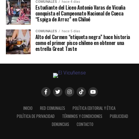
COMUNALES
hace 4 días
Estudiante del Liceo Antonio Varas de Vicuña
conquista el Campeonato Nacional de Cueca
“Espiga de Arroz” en Chiloé
COMUNALES
hace 5 días
Alto del Carmen “etiqueta negra” hace historia
como el primer pisco chileno en obtener una
estrella Great Taste
INICIO
RED COMUNALES
POLÍTICA EDITORIAL Y ÉTICA
POLÍTICA DE PRIVACIDAD
TÉRMINOS Y CONDICIONES
PUBLICIDAD
DENUNCIAS
CONTACTO