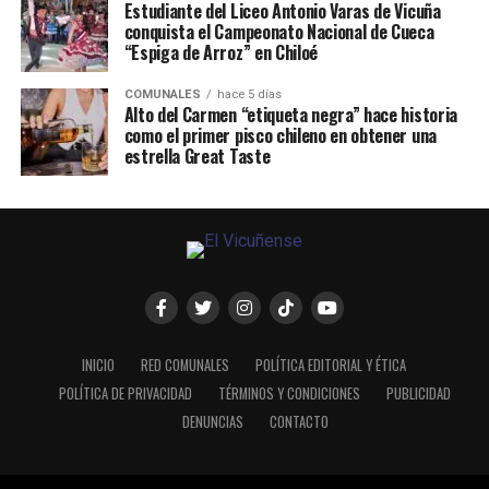
Estudiante del Liceo Antonio Varas de Vicuña
conquista el Campeonato Nacional de Cueca
“Espiga de Arroz” en Chiloé
COMUNALES
hace 5 días
Alto del Carmen “etiqueta negra” hace historia
como el primer pisco chileno en obtener una
estrella Great Taste
INICIO
RED COMUNALES
POLÍTICA EDITORIAL Y ÉTICA
POLÍTICA DE PRIVACIDAD
TÉRMINOS Y CONDICIONES
PUBLICIDAD
DENUNCIAS
CONTACTO