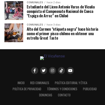
COMUNALES
hace 2 días
Estudiante del Liceo Antonio Varas de Vicuña
conquista el Campeonato Nacional de Cueca
“Espiga de Arroz” en Chiloé
COMUNALES
hace 3 días
Alto del Carmen “etiqueta negra” hace historia
como el primer pisco chileno en obtener una
estrella Great Taste
INICIO
RED COMUNALES
POLÍTICA EDITORIAL Y ÉTICA
POLÍTICA DE PRIVACIDAD
TÉRMINOS Y CONDICIONES
PUBLICIDAD
DENUNCIAS
CONTACTO