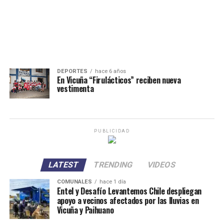
DEPORTES
hace 6 años
En Vicuña “Firulácticos” reciben nueva
vestimenta
PUBLICIDAD
LATEST
TRENDING
VIDEOS
COMUNALES
hace 1 día
Entel y Desafío Levantemos Chile despliegan
apoyo a vecinos afectados por las lluvias en
Vicuña y Paihuano