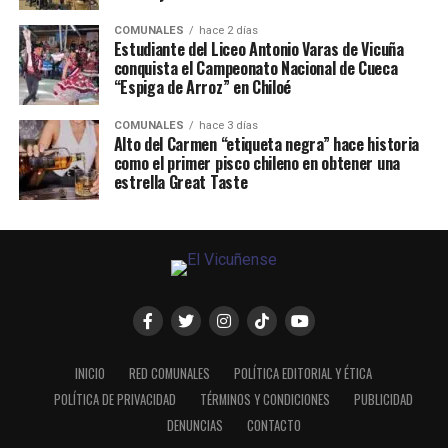
COMUNALES
hace 2 días
Estudiante del Liceo Antonio Varas de Vicuña
conquista el Campeonato Nacional de Cueca
“Espiga de Arroz” en Chiloé
COMUNALES
hace 3 días
Alto del Carmen “etiqueta negra” hace historia
como el primer pisco chileno en obtener una
estrella Great Taste
INICIO
RED COMUNALES
POLÍTICA EDITORIAL Y ÉTICA
POLÍTICA DE PRIVACIDAD
TÉRMINOS Y CONDICIONES
PUBLICIDAD
DENUNCIAS
CONTACTO