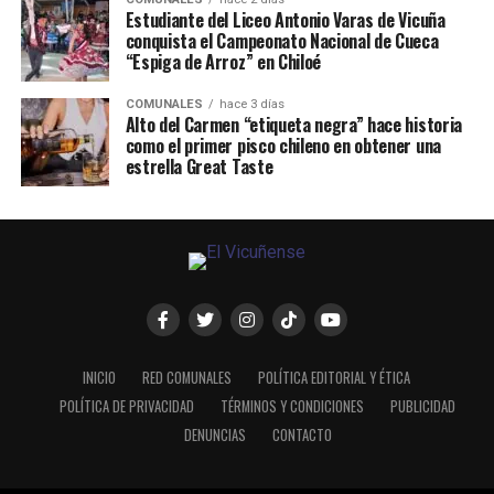
Estudiante del Liceo Antonio Varas de Vicuña
conquista el Campeonato Nacional de Cueca
“Espiga de Arroz” en Chiloé
COMUNALES
hace 3 días
Alto del Carmen “etiqueta negra” hace historia
como el primer pisco chileno en obtener una
estrella Great Taste
INICIO
RED COMUNALES
POLÍTICA EDITORIAL Y ÉTICA
POLÍTICA DE PRIVACIDAD
TÉRMINOS Y CONDICIONES
PUBLICIDAD
DENUNCIAS
CONTACTO