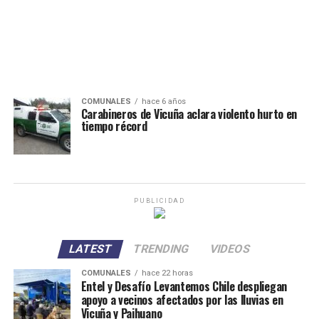
COMUNALES
hace 6 años
Carabineros de Vicuña aclara violento hurto en
tiempo récord
PUBLICIDAD
LATEST
TRENDING
VIDEOS
COMUNALES
hace 22 horas
Entel y Desafío Levantemos Chile despliegan
apoyo a vecinos afectados por las lluvias en
Vicuña y Paihuano