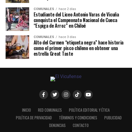
COMUNALES
hace 2 días
Estudiante del Liceo Antonio Varas de Vicuña
conquista el Campeonato Nacional de Cueca
“Espiga de Arroz” en Chiloé
COMUNALES
hace 3 días
Alto del Carmen “etiqueta negra” hace historia
como el primer pisco chileno en obtener una
estrella Great Taste
INICIO
RED COMUNALES
POLÍTICA EDITORIAL Y ÉTICA
POLÍTICA DE PRIVACIDAD
TÉRMINOS Y CONDICIONES
PUBLICIDAD
DENUNCIAS
CONTACTO