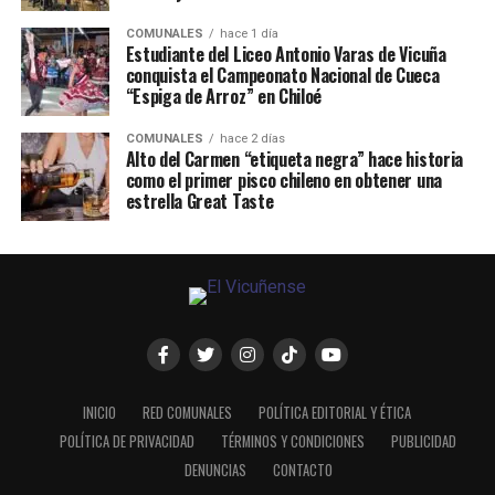
COMUNALES
hace 1 día
Estudiante del Liceo Antonio Varas de Vicuña
conquista el Campeonato Nacional de Cueca
“Espiga de Arroz” en Chiloé
COMUNALES
hace 2 días
Alto del Carmen “etiqueta negra” hace historia
como el primer pisco chileno en obtener una
estrella Great Taste
INICIO
RED COMUNALES
POLÍTICA EDITORIAL Y ÉTICA
POLÍTICA DE PRIVACIDAD
TÉRMINOS Y CONDICIONES
PUBLICIDAD
DENUNCIAS
CONTACTO