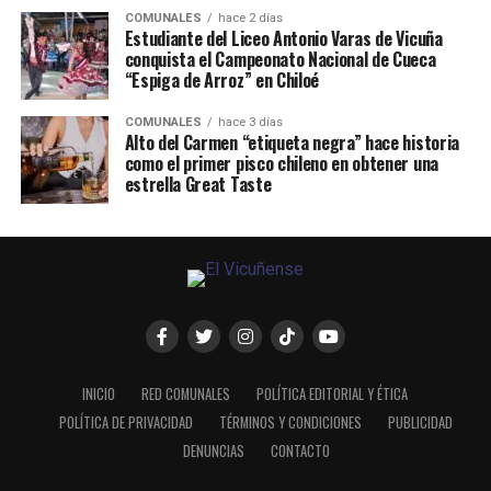
COMUNALES
hace 2 días
Estudiante del Liceo Antonio Varas de Vicuña
conquista el Campeonato Nacional de Cueca
“Espiga de Arroz” en Chiloé
COMUNALES
hace 3 días
Alto del Carmen “etiqueta negra” hace historia
como el primer pisco chileno en obtener una
estrella Great Taste
INICIO
RED COMUNALES
POLÍTICA EDITORIAL Y ÉTICA
POLÍTICA DE PRIVACIDAD
TÉRMINOS Y CONDICIONES
PUBLICIDAD
DENUNCIAS
CONTACTO