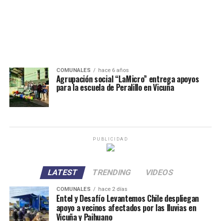
COMUNALES
hace 6 años
Agrupación social “LaMicro” entrega apoyos
para la escuela de Peralillo en Vicuña
PUBLICIDAD
LATEST
TRENDING
VIDEOS
COMUNALES
hace 2 días
Entel y Desafío Levantemos Chile despliegan
apoyo a vecinos afectados por las lluvias en
Vicuña y Paihuano