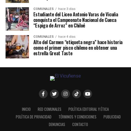
COMUNALES
hace 3 días
Estudiante del Liceo Antonio Varas de Vicuña
conquista el Campeonato Nacional de Cueca
“Espiga de Arroz” en Chiloé
COMUNALES
hace 4 días
Alto del Carmen “etiqueta negra” hace historia
como el primer pisco chileno en obtener una
estrella Great Taste
INICIO
RED COMUNALES
POLÍTICA EDITORIAL Y ÉTICA
POLÍTICA DE PRIVACIDAD
TÉRMINOS Y CONDICIONES
PUBLICIDAD
DENUNCIAS
CONTACTO