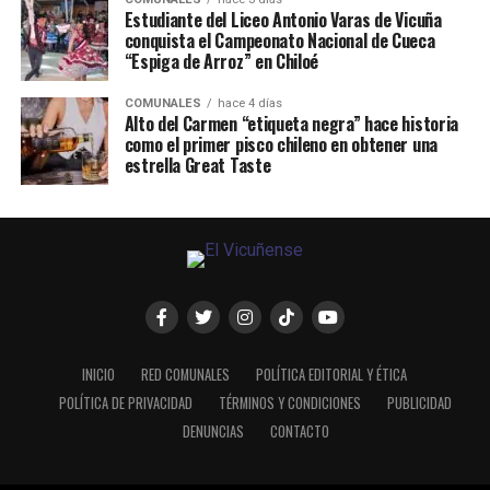
Estudiante del Liceo Antonio Varas de Vicuña
conquista el Campeonato Nacional de Cueca
“Espiga de Arroz” en Chiloé
COMUNALES
hace 4 días
Alto del Carmen “etiqueta negra” hace historia
como el primer pisco chileno en obtener una
estrella Great Taste
INICIO
RED COMUNALES
POLÍTICA EDITORIAL Y ÉTICA
POLÍTICA DE PRIVACIDAD
TÉRMINOS Y CONDICIONES
PUBLICIDAD
DENUNCIAS
CONTACTO