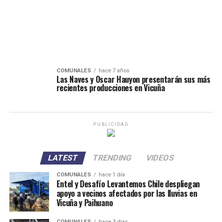
COMUNALES
hace 7 años
Las Naves y Oscar Hauyon presentarán sus más
recientes producciones en Vicuña
PUBLICIDAD
LATEST
TRENDING
VIDEOS
COMUNALES
hace 1 día
Entel y Desafío Levantemos Chile despliegan
apoyo a vecinos afectados por las lluvias en
Vicuña y Paihuano
COMUNALES
hace 3 días