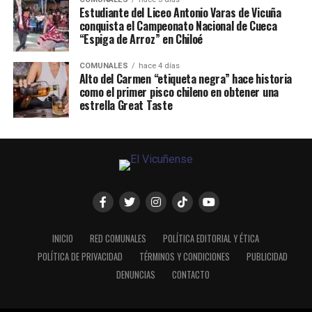
Estudiante del Liceo Antonio Varas de Vicuña
conquista el Campeonato Nacional de Cueca
“Espiga de Arroz” en Chiloé
COMUNALES
hace 4 días
Alto del Carmen “etiqueta negra” hace historia
como el primer pisco chileno en obtener una
estrella Great Taste
INICIO
RED COMUNALES
POLÍTICA EDITORIAL Y ÉTICA
POLÍTICA DE PRIVACIDAD
TÉRMINOS Y CONDICIONES
PUBLICIDAD
DENUNCIAS
CONTACTO