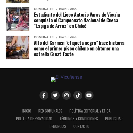
COMUNALES
hace 2 días
Estudiante del Liceo Antonio Varas de Vicuña
conquista el Campeonato Nacional de Cueca
“Espiga de Arroz” en Chiloé
COMUNALES
hace 3 días
Alto del Carmen “etiqueta negra” hace historia
como el primer pisco chileno en obtener una
estrella Great Taste
INICIO
RED COMUNALES
POLÍTICA EDITORIAL Y ÉTICA
POLÍTICA DE PRIVACIDAD
TÉRMINOS Y CONDICIONES
PUBLICIDAD
DENUNCIAS
CONTACTO