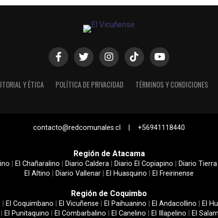
ITORIAL Y ÉTICA
POLÍTICA DE PRIVACIDAD
TÉRMINOS Y CONDICIONES
contacto@redcomunales.cl | +56941118440
Región de Atacama
ino
|
El Chañaralino
|
Diario Caldera
|
Diario El Copiapino
|
Diario Tierra
El Altino
|
Diario Vallenar
|
El Huasquino
|
El Freirinense
Región de Coquimbo
e
|
El Coquimbano
|
El Vicuñense
|
El Paihuanino
|
El Andacollino
|
El Hu
|
El Punitaquino
|
El Combarbalino
|
El Canelino
|
El Illapelino
|
El Sala