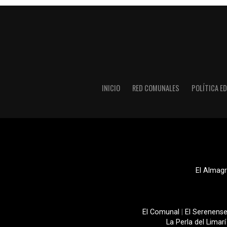
INICIO
RED COMUNALES
POLÍTICA ED
El Almagr
El Comunal
|
El Serenens
La Perla del Limarí