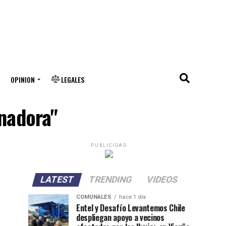
OPINION
LEGALES
nadora"
PUBLICIDAD
LATEST
TRENDING
VIDEOS
COMUNALES
hace 1 día
Entel y Desafío Levantemos Chile
despliegan apoyo a vecinos