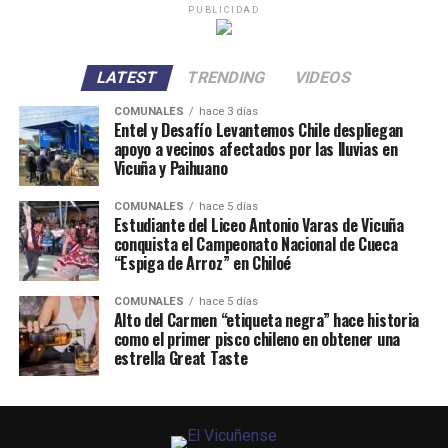
PUBLICIDAD
LATEST
TRENDING
VIDEOS
COMUNALES
hace 3 días
Entel y Desafío Levantemos Chile despliegan
apoyo a vecinos afectados por las lluvias en
Vicuña y Paihuano
COMUNALES
hace 5 días
Estudiante del Liceo Antonio Varas de Vicuña
conquista el Campeonato Nacional de Cueca
“Espiga de Arroz” en Chiloé
COMUNALES
hace 5 días
Alto del Carmen “etiqueta negra” hace historia
como el primer pisco chileno en obtener una
estrella Great Taste