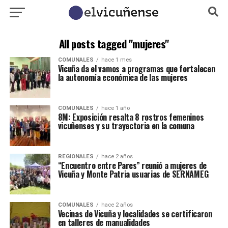
All posts tagged "mujeres"
COMUNALES
hace 1 mes
Vicuña da el vamos a programas que fortalecen
la autonomía económica de las mujeres
COMUNALES
hace 1 año
8M: Exposición resalta 8 rostros femeninos
vicuñenses y su trayectoria en la comuna
REGIONALES
hace 2 años
“Encuentro entre Pares” reunió a mujeres de
Vicuña y Monte Patria usuarias de SERNAMEG
COMUNALES
hace 2 años
Vecinas de Vicuña y localidades se certificaron
en talleres de manualidades