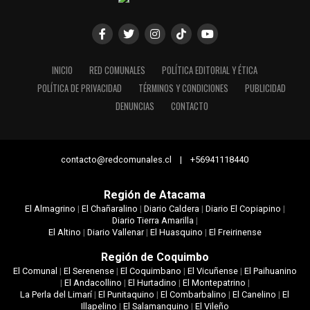
INICIO
RED COMUNALES
POLÍTICA EDITORIAL Y ÉTICA
POLÍTICA DE PRIVACIDAD
TÉRMINOS Y CONDICIONES
PUBLICIDAD
DENUNCIAS
CONTACTO
contacto@redcomunales.cl | +56941118440
Región de Atacama
El Almagrino
|
El Chañaralino
|
Diario Caldera
|
Diario El Copiapino
|
Diario Tierra Amarilla
|
El Altino
|
Diario Vallenar
|
El Huasquino
|
El Freirinense
Región de Coquimbo
El Comunal
|
El Serenense
|
El Coquimbano
|
El Vicuñense
|
El Paihuanino
|
El Andacollino
|
El Hurtadino
|
El Montepatrino
|
La Perla del Limarí
|
El Punitaquino
|
El Combarbalino
|
El Canelino
|
El
Illapelino
|
El Salamanquino
|
El Vileño