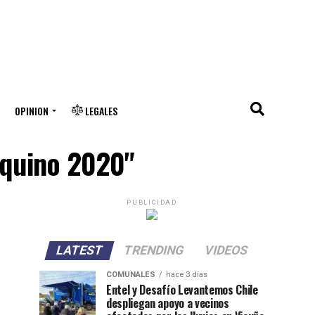
OPINION
LEGALES
lquino 2020"
PUBLICIDAD
LATEST
TRENDING
VIDEOS
COMUNALES
hace 3 días
Entel y Desafío Levantemos Chile
despliegan apoyo a vecinos