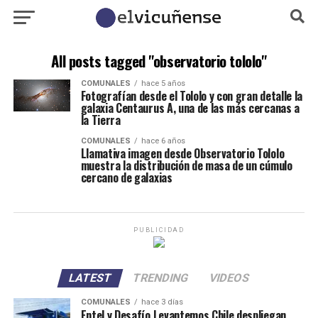
All posts tagged "observatorio tololo"
COMUNALES
hace 5 años
Fotografían desde el Tololo y con gran detalle la
galaxia Centaurus A, una de las más cercanas a
la Tierra
COMUNALES
hace 6 años
Llamativa imagen desde Observatorio Tololo
muestra la distribución de masa de un cúmulo
cercano de galaxias
PUBLICIDAD
LATEST
TRENDING
VIDEOS
COMUNALES
hace 3 días
Entel y Desafío Levantemos Chile despliegan