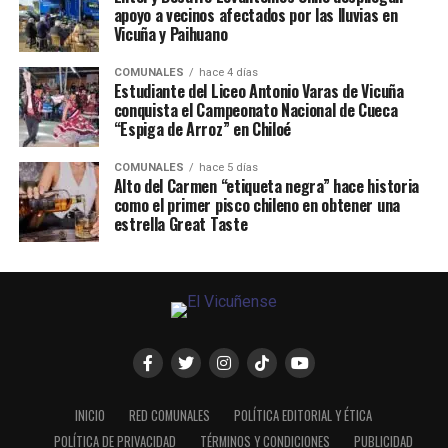
apoyo a vecinos afectados por las lluvias en
Vicuña y Paihuano
COMUNALES
hace 4 días
Estudiante del Liceo Antonio Varas de Vicuña
conquista el Campeonato Nacional de Cueca
“Espiga de Arroz” en Chiloé
COMUNALES
hace 5 días
Alto del Carmen “etiqueta negra” hace historia
como el primer pisco chileno en obtener una
estrella Great Taste
INICIO
RED COMUNALES
POLÍTICA EDITORIAL Y ÉTICA
POLÍTICA DE PRIVACIDAD
TÉRMINOS Y CONDICIONES
PUBLICIDAD