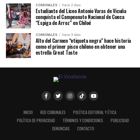
COMUNALES
hace 2 días
Estudiante del Liceo Antonio Varas de Vicuña
conquista el Campeonato Nacional de Cueca
“Espiga de Arroz” en Chiloé
COMUNALES
hace 3 días
Alto del Carmen “etiqueta negra” hace historia
como el primer pisco chileno en obtener una
estrella Great Taste
INICIO
RED COMUNALES
POLÍTICA EDITORIAL Y ÉTICA
POLÍTICA DE PRIVACIDAD
TÉRMINOS Y CONDICIONES
PUBLICIDAD
DENUNCIAS
CONTACTO