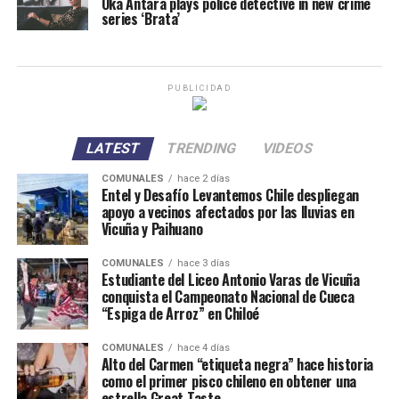
Oka Antara plays police detective in new crime
series ‘Brata’
PUBLICIDAD
LATEST
TRENDING
VIDEOS
COMUNALES
hace 2 días
Entel y Desafío Levantemos Chile despliegan
apoyo a vecinos afectados por las lluvias en
Vicuña y Paihuano
COMUNALES
hace 3 días
Estudiante del Liceo Antonio Varas de Vicuña
conquista el Campeonato Nacional de Cueca
“Espiga de Arroz” en Chiloé
COMUNALES
hace 4 días
Alto del Carmen “etiqueta negra” hace historia
como el primer pisco chileno en obtener una
estrella Great Taste