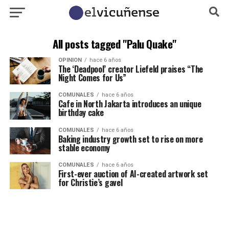
All posts tagged "Palu Quake"
OPINION
hace 6 años
The ‘Deadpool’ creator Liefeld praises “The
Night Comes for Us”
COMUNALES
hace 6 años
Cafe in North Jakarta introduces an unique
birthday cake
COMUNALES
hace 6 años
Baking industry growth set to rise on more
stable economy
COMUNALES
hace 6 años
First-ever auction of AI-created artwork set
for Christie’s gavel