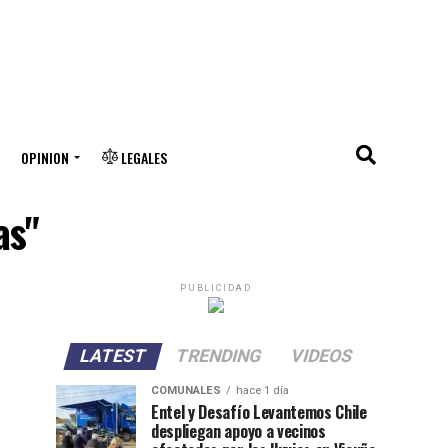
OPINION
LEGALES
as"
PUBLICIDAD
LATEST
TRENDING
VIDEOS
COMUNALES
hace 1 día
Entel y Desafío Levantemos Chile
despliegan apoyo a vecinos