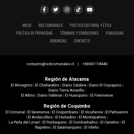
INICIO
RED COMUNALES
POLÍTICA EDITORIAL Y ÉTICA
POLÍTICA DE PRIVACIDAD
TÉRMINOS Y CONDICIONES
PUBLICIDAD
DENUNCIAS
CONTACTO
contacto@redcomunales.cl | +56941118440
Región de Atacama
El Almagrino
|
El Chañaralino
|
Diario Caldera
|
Diario El Copiapino
|
Diario Tierra Amarilla
|
El Altino
|
Diario Vallenar
|
El Huasquino
|
El Freirinense
Región de Coquimbo
El Comunal
|
El Serenense
|
El Coquimbano
|
El Vicuñense
|
El Paihuanino
|
El Andacollino
|
El Hurtadino
|
El Montepatrino
|
La Perla del Limarí
|
El Punitaquino
|
El Combarbalino
|
El Canelino
|
El
Illapelino
|
El Salamanquino
|
El Vileño