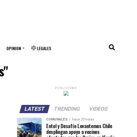
OPINION
LEGALES
s"
PUBLICIDAD
LATEST
TRENDING
VIDEOS
COMUNALES
hace 23 horas
Entel y Desafío Levantemos Chile
despliegan apoyo a vecinos