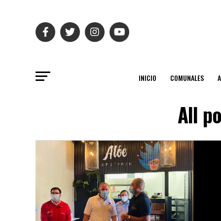
INICIO
COMUNALES
All p