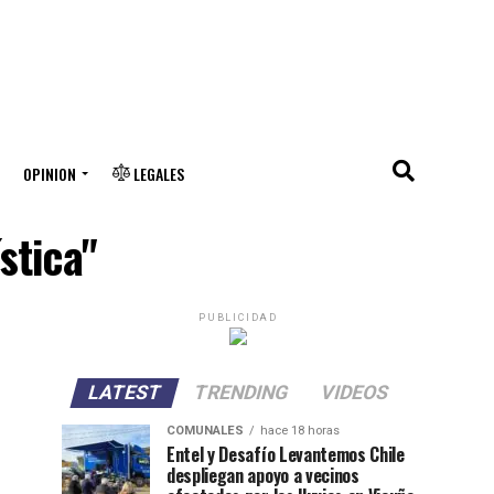
OPINION
LEGALES
stica"
PUBLICIDAD
LATEST
TRENDING
VIDEOS
COMUNALES
hace 18 horas
Entel y Desafío Levantemos Chile
despliegan apoyo a vecinos