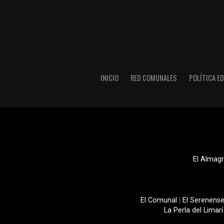
INICIO
RED COMUNALES
POLÍTICA ED
El Almagr
El Comunal
|
El Serenens
La Perla del Limarí