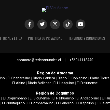
ITORIAL Y ÉTICA
POLÍTICA DE PRIVACIDAD
TÉRMINOS Y CONDICIONES
contacto@redcomunales.cl | +56941118440
Región de Atacama
ino
|
El Chañaralino
|
Diario Caldera
|
Diario El Copiapino
|
Diario Tierra
El Altino
|
Diario Vallenar
|
El Huasquino
|
El Freirinense
Región de Coquimbo
e
|
El Coquimbano
|
El Vicuñense
|
El Paihuanino
|
El Andacollino
|
El Hu
|
El Punitaquino
|
El Combarbalino
|
El Canelino
|
El Illapelino
|
El Sala