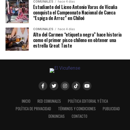
COMUNALES
hace 4 días
Estudiante del Liceo Antonio Varas de Vicuña
conquista el Campeonato Nacional de Cueca
“Espiga de Arroz” en Chiloé
COMUNALES
hace 4 días
Alto del Carmen “etiqueta negra” hace historia
como el primer pisco chileno en obtener una
estrella Great Taste
INICIO
RED COMUNALES
POLÍTICA EDITORIAL Y ÉTICA
POLÍTICA DE PRIVACIDAD
TÉRMINOS Y CONDICIONES
PUBLICIDAD
DENUNCIAS
CONTACTO