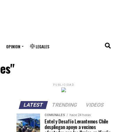
OPINION
LEGALES
des"
PUBLICIDAD
LATEST
TRENDING
VIDEOS
COMUNALES
hace 24 horas
Entel y Desafío Levantemos Chile
despliegan apoyo a vecinos