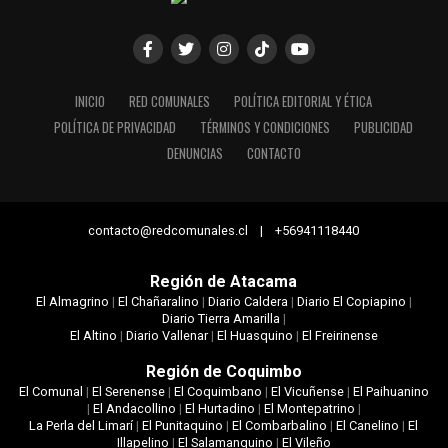
INICIO
RED COMUNALES
POLÍTICA EDITORIAL Y ÉTICA
POLÍTICA DE PRIVACIDAD
TÉRMINOS Y CONDICIONES
PUBLICIDAD
DENUNCIAS
CONTACTO
contacto@redcomunales.cl | +56941118440
Región de Atacama
El Almagrino
|
El Chañaralino
|
Diario Caldera
|
Diario El Copiapino
|
Diario Tierra Amarilla
|
El Altino
|
Diario Vallenar
|
El Huasquino
|
El Freirinense
Región de Coquimbo
El Comunal
|
El Serenense
|
El Coquimbano
|
El Vicuñense
|
El Paihuanino
|
El Andacollino
|
El Hurtadino
|
El Montepatrino
|
La Perla del Limarí
|
El Punitaquino
|
El Combarbalino
|
El Canelino
|
El
Illapelino
|
El Salamanquino
|
El Vileño