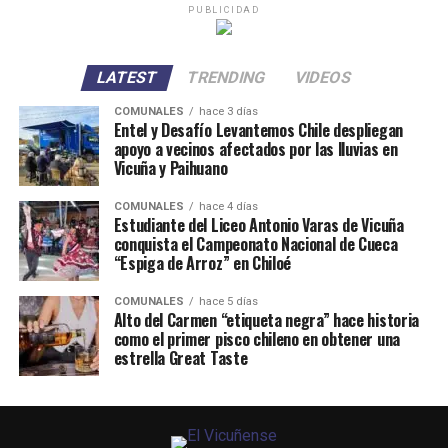
PUBLICIDAD
LATEST
TRENDING
VIDEOS
COMUNALES
hace 3 días
Entel y Desafío Levantemos Chile despliegan
apoyo a vecinos afectados por las lluvias en
Vicuña y Paihuano
COMUNALES
hace 4 días
Estudiante del Liceo Antonio Varas de Vicuña
conquista el Campeonato Nacional de Cueca
“Espiga de Arroz” en Chiloé
COMUNALES
hace 5 días
Alto del Carmen “etiqueta negra” hace historia
como el primer pisco chileno en obtener una
estrella Great Taste