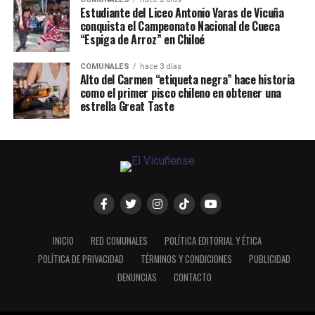
Estudiante del Liceo Antonio Varas de Vicuña
conquista el Campeonato Nacional de Cueca
“Espiga de Arroz” en Chiloé
COMUNALES
hace 3 días
Alto del Carmen “etiqueta negra” hace historia
como el primer pisco chileno en obtener una
estrella Great Taste
INICIO
RED COMUNALES
POLÍTICA EDITORIAL Y ÉTICA
POLÍTICA DE PRIVACIDAD
TÉRMINOS Y CONDICIONES
PUBLICIDAD
DENUNCIAS
CONTACTO