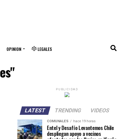
OPINION
LEGALES
nes"
PUBLICIDAD
LATEST
TRENDING
VIDEOS
COMUNALES
hace 19 horas
Entel y Desafío Levantemos Chile
despliegan apoyo a vecinos