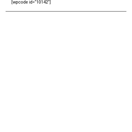
[wpcode id="10142"]