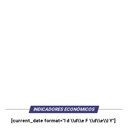
INDICADORES ECONÓMICOS
[current_date format="l d \\d\\e F \\d\\e\\l Y"]