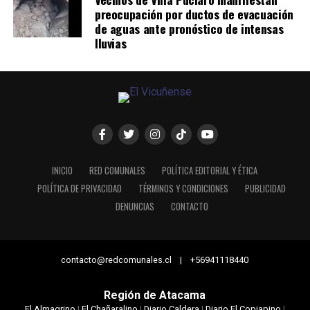
preocupación por ductos de evacuación
de aguas ante pronóstico de intensas
lluvias
INICIO
RED COMUNALES
POLÍTICA EDITORIAL Y ÉTICA
POLÍTICA DE PRIVACIDAD
TÉRMINOS Y CONDICIONES
PUBLICIDAD
DENUNCIAS
CONTACTO
contacto@redcomunales.cl | +56941118440
Región de Atacama
El Almagrino
|
El Chañaralino
|
Diario Caldera
|
Diario El Copiapino
|