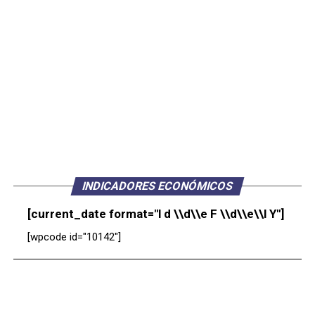
INDICADORES ECONÓMICOS
[current_date format="l d \\d\\e F \\d\\e\\l Y"]
[wpcode id="10142"]