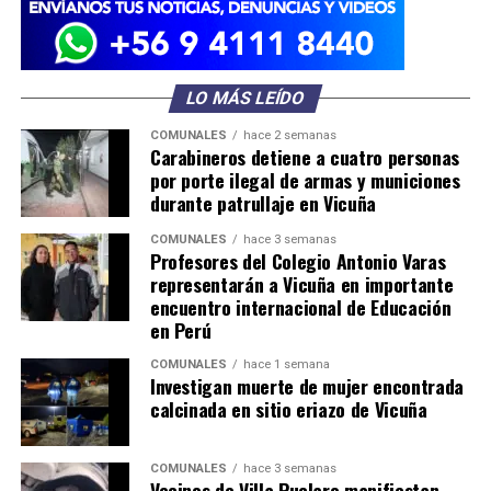
LO MÁS LEÍDO
COMUNALES
hace 2 semanas
Carabineros detiene a cuatro personas
por porte ilegal de armas y municiones
durante patrullaje en Vicuña
COMUNALES
hace 3 semanas
Profesores del Colegio Antonio Varas
representarán a Vicuña en importante
encuentro internacional de Educación
en Perú
COMUNALES
hace 1 semana
Investigan muerte de mujer encontrada
calcinada en sitio eriazo de Vicuña
COMUNALES
hace 3 semanas
Vecinos de Villa Puclaro manifiestan