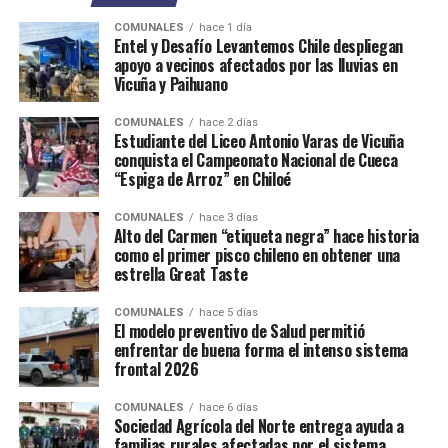
COMUNALES
hace 1 día
Entel y Desafío Levantemos Chile despliegan
apoyo a vecinos afectados por las lluvias en
Vicuña y Paihuano
COMUNALES
hace 2 días
Estudiante del Liceo Antonio Varas de Vicuña
conquista el Campeonato Nacional de Cueca
“Espiga de Arroz” en Chiloé
COMUNALES
hace 3 días
Alto del Carmen “etiqueta negra” hace historia
como el primer pisco chileno en obtener una
estrella Great Taste
COMUNALES
hace 5 días
El modelo preventivo de Salud permitió
enfrentar de buena forma el intenso sistema
frontal 2026
COMUNALES
hace 6 días
Sociedad Agrícola del Norte entrega ayuda a
familias rurales afectadas por el sistema