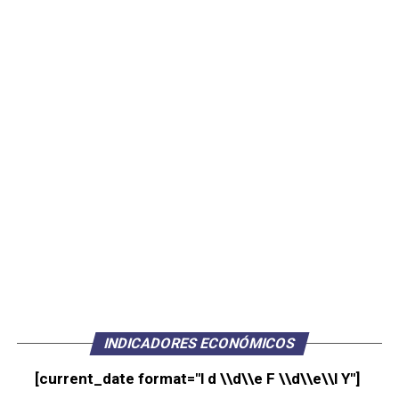
INDICADORES ECONÓMICOS
[current_date format="l d \\d\\e F \\d\\e\\l Y"]