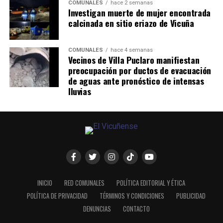
COMUNALES
hace 2 semanas
Investigan muerte de mujer encontrada
calcinada en sitio eriazo de Vicuña
COMUNALES
hace 4 semanas
Vecinos de Villa Puclaro manifiestan
preocupación por ductos de evacuación
de aguas ante pronóstico de intensas
lluvias
INICIO
RED COMUNALES
POLÍTICA EDITORIAL Y ÉTICA
POLÍTICA DE PRIVACIDAD
TÉRMINOS Y CONDICIONES
PUBLICIDAD
DENUNCIAS
CONTACTO