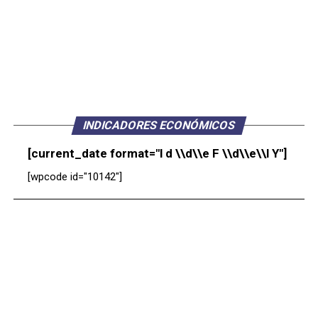
INDICADORES ECONÓMICOS
[current_date format="l d \\d\\e F \\d\\e\\l Y"]
[wpcode id="10142"]