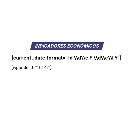
INDICADORES ECONÓMICOS
[current_date format="l d \\d\\e F \\d\\e\\l Y"]
[wpcode id="10142"]