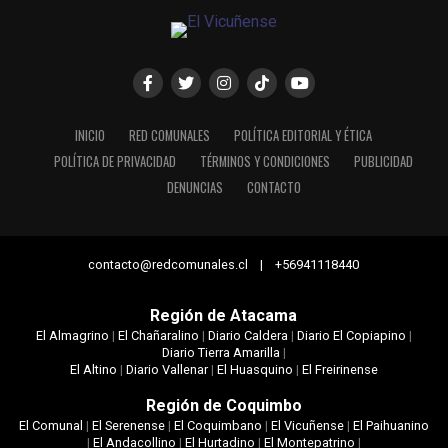
INICIO
RED COMUNALES
POLÍTICA EDITORIAL Y ÉTICA
POLÍTICA DE PRIVACIDAD
TÉRMINOS Y CONDICIONES
PUBLICIDAD
DENUNCIAS
CONTACTO
contacto@redcomunales.cl | +56941118440
Región de Atacama
El Almagrino
|
El Chañaralino
|
Diario Caldera
|
Diario El Copiapino
|
Diario Tierra Amarilla
|
El Altino
|
Diario Vallenar
|
El Huasquino
|
El Freirinense
Región de Coquimbo
El Comunal
|
El Serenense
|
El Coquimbano
|
El Vicuñense
|
El Paihuanino
|
El Andacollino
|
El Hurtadino
|
El Montepatrino
|