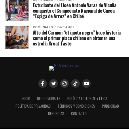
Estudiante del Liceo Antonio Varas de Vicuña
conquista el Campeonato Nacional de Cueca
“Espiga de Arroz” en Chiloé
COMUNALES
hace 4 días
Alto del Carmen “etiqueta negra” hace historia
como el primer pisco chileno en obtener una
estrella Great Taste
INICIO
RED COMUNALES
POLÍTICA EDITORIAL Y ÉTICA
POLÍTICA DE PRIVACIDAD
TÉRMINOS Y CONDICIONES
PUBLICIDAD
DENUNCIAS
CONTACTO