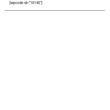
[wpcode id="10142"]