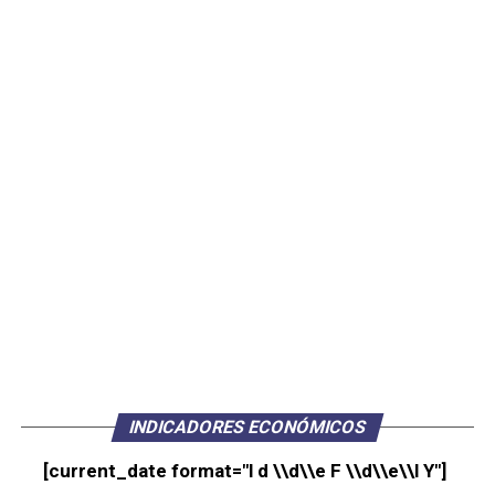
INDICADORES ECONÓMICOS
[current_date format="l d \\d\\e F \\d\\e\\l Y"]