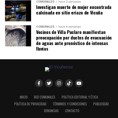
COMUNALES
hace 2 semanas
Investigan muerte de mujer encontrada
calcinada en sitio eriazo de Vicuña
COMUNALES
hace 4 semanas
Vecinos de Villa Puclaro manifiestan
preocupación por ductos de evacuación
de aguas ante pronóstico de intensas
lluvias
INICIO
RED COMUNALES
POLÍTICA EDITORIAL Y ÉTICA
POLÍTICA DE PRIVACIDAD
TÉRMINOS Y CONDICIONES
PUBLICIDAD
DENUNCIAS
CONTACTO