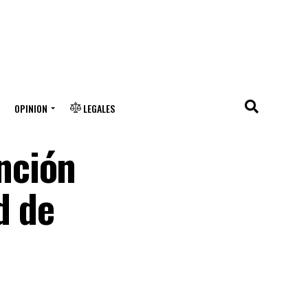
OPINION
LEGALES
nción
d de