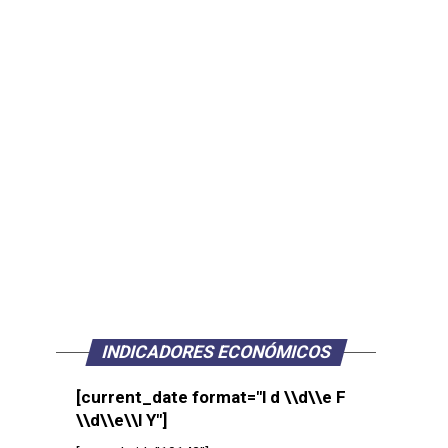
INDICADORES ECONÓMICOS
[current_date format="l d \\d\\e F
\\d\\e\\l Y"]