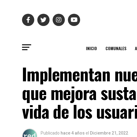
INICIO
COMUNALES
Implementan nue
que mejora susta
vida de los usuar
Publicado
hace 4 años
el
Diciembre 21, 2022