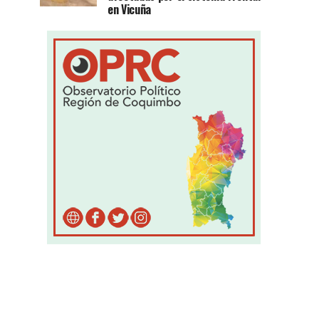
en Vicuña