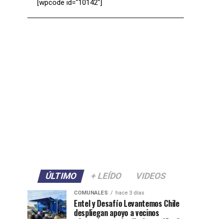
[wpcode id="10142"]
ÚLTIMO
+ LEÍDO
VIDEOS
COMUNALES
hace 3 días
Entel y Desafío Levantemos Chile
despliegan apoyo a vecinos