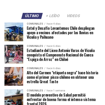
ÚLTIMO
+ LEÍDO
VIDEOS
COMUNALES
hace 4 días
Entel y Desafío Levantemos Chile despliegan
apoyo a vecinos afectados por las lluvias en
Vicuña y Paihuano
COMUNALES
hace 6 días
Estudiante del Liceo Antonio Varas de Vicuña
conquista el Campeonato Nacional de Cueca
“Espiga de Arroz” en Chiloé
COMUNALES
hace 6 días
Alto del Carmen “etiqueta negra” hace historia
como el primer pisco chileno en obtener una
estrella Great Taste
COMUNALES
hace 1 semana
El modelo preventivo de Salud permitió
enfrentar de buena forma el intenso sistema
frontal 2026