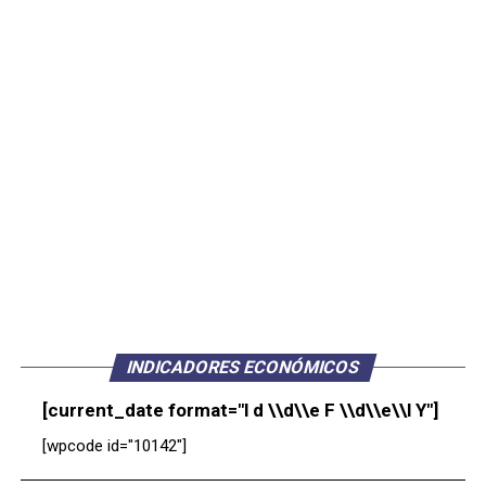
INDICADORES ECONÓMICOS
[current_date format="l d \\d\\e F \\d\\e\\l Y"]
[wpcode id="10142"]