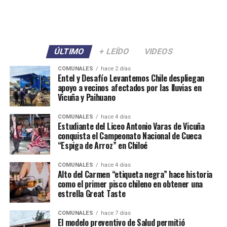
ÚLTIMO
+ LEÍDO
VIDEOS
COMUNALES
hace 2 días
Entel y Desafío Levantemos Chile despliegan
apoyo a vecinos afectados por las lluvias en
Vicuña y Paihuano
COMUNALES
hace 4 días
Estudiante del Liceo Antonio Varas de Vicuña
conquista el Campeonato Nacional de Cueca
“Espiga de Arroz” en Chiloé
COMUNALES
hace 4 días
Alto del Carmen “etiqueta negra” hace historia
como el primer pisco chileno en obtener una
estrella Great Taste
COMUNALES
hace 7 días
El modelo preventivo de Salud permitió