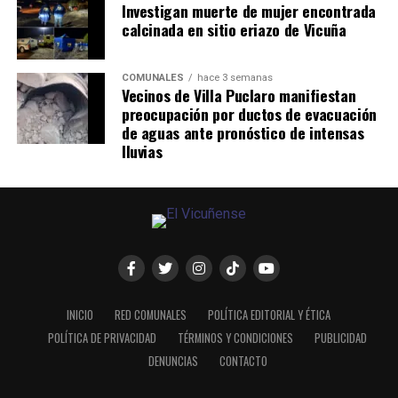
Investigan muerte de mujer encontrada
calcinada en sitio eriazo de Vicuña
COMUNALES
hace 3 semanas
Vecinos de Villa Puclaro manifiestan
preocupación por ductos de evacuación
de aguas ante pronóstico de intensas
lluvias
INICIO
RED COMUNALES
POLÍTICA EDITORIAL Y ÉTICA
POLÍTICA DE PRIVACIDAD
TÉRMINOS Y CONDICIONES
PUBLICIDAD
DENUNCIAS
CONTACTO