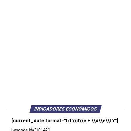
INDICADORES ECONÓMICOS
[current_date format="l d \\d\\e F \\d\\e\\l Y"]
[wpcode id="10142"]