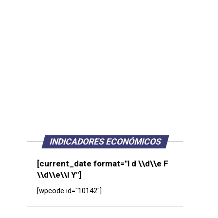
INDICADORES ECONÓMICOS
[current_date format="l d \\d\\e F
\\d\\e\\l Y"]
[wpcode id="10142"]