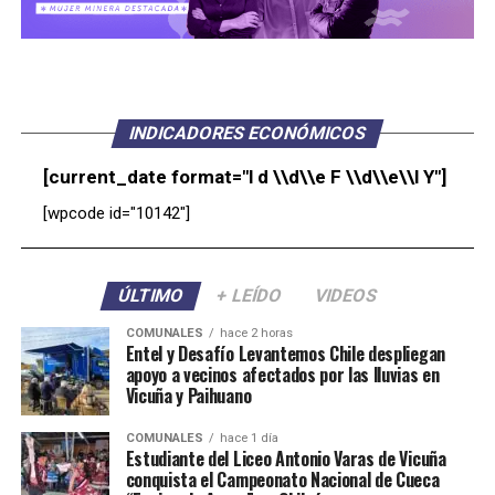
INDICADORES ECONÓMICOS
[current_date format="l d \\d\\e F \\d\\e\\l Y"]
[wpcode id="10142"]
ÚLTIMO
+ LEÍDO
VIDEOS
COMUNALES
hace 2 horas
Entel y Desafío Levantemos Chile despliegan
apoyo a vecinos afectados por las lluvias en
Vicuña y Paihuano
COMUNALES
hace 1 día
Estudiante del Liceo Antonio Varas de Vicuña
conquista el Campeonato Nacional de Cueca