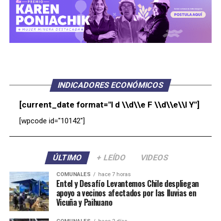
INDICADORES ECONÓMICOS
[current_date format="l d \\d\\e F \\d\\e\\l Y"]
[wpcode id="10142"]
ÚLTIMO
+ LEÍDO
VIDEOS
COMUNALES
hace 7 horas
Entel y Desafío Levantemos Chile despliegan
apoyo a vecinos afectados por las lluvias en
Vicuña y Paihuano