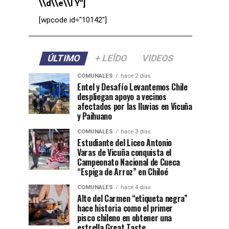
\\d\\e\\l Y"]
[wpcode id="10142"]
ÚLTIMO
+ LEÍDO
VIDEOS
COMUNALES
hace 2 días
Entel y Desafío Levantemos Chile
despliegan apoyo a vecinos
afectados por las lluvias en Vicuña
y Paihuano
COMUNALES
hace 3 días
Estudiante del Liceo Antonio
Varas de Vicuña conquista el
Campeonato Nacional de Cueca
“Espiga de Arroz” en Chiloé
COMUNALES
hace 4 días
Alto del Carmen “etiqueta negra”
hace historia como el primer
pisco chileno en obtener una
estrella Great Taste