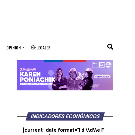
OPINION
LEGALES
INDICADORES ECONÓMICOS
[current_date format="l d \\d\\e F