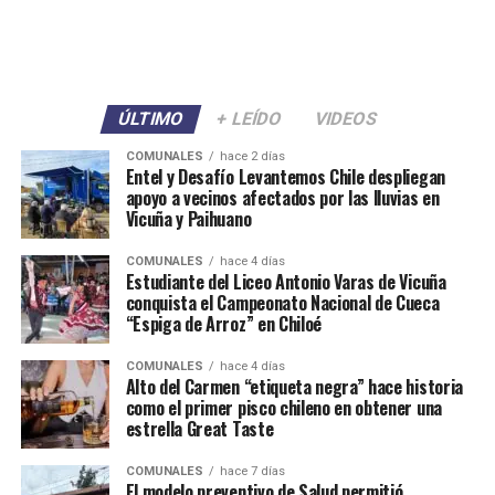
ÚLTIMO
+ LEÍDO
VIDEOS
COMUNALES
hace 2 días
Entel y Desafío Levantemos Chile despliegan
apoyo a vecinos afectados por las lluvias en
Vicuña y Paihuano
COMUNALES
hace 4 días
Estudiante del Liceo Antonio Varas de Vicuña
conquista el Campeonato Nacional de Cueca
“Espiga de Arroz” en Chiloé
COMUNALES
hace 4 días
Alto del Carmen “etiqueta negra” hace historia
como el primer pisco chileno en obtener una
estrella Great Taste
COMUNALES
hace 7 días
El modelo preventivo de Salud permitió