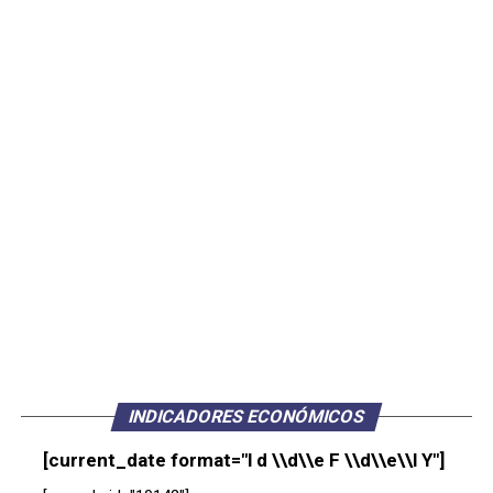
INDICADORES ECONÓMICOS
[current_date format="l d \\d\\e F \\d\\e\\l Y"]