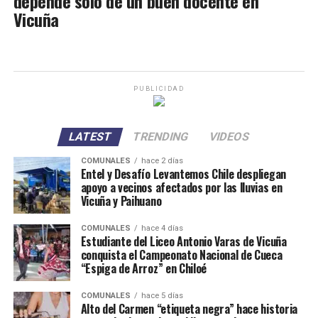
depende sólo de un buen docente en
Vicuña
PUBLICIDAD
LATEST
TRENDING
VIDEOS
COMUNALES
hace 2 días
Entel y Desafío Levantemos Chile despliegan
apoyo a vecinos afectados por las lluvias en
Vicuña y Paihuano
COMUNALES
hace 4 días
Estudiante del Liceo Antonio Varas de Vicuña
conquista el Campeonato Nacional de Cueca
“Espiga de Arroz” en Chiloé
COMUNALES
hace 5 días
Alto del Carmen “etiqueta negra” hace historia