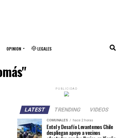
OPINION
LEGALES
tomás"
PUBLICIDAD
LATEST
TRENDING
VIDEOS
COMUNALES
hace 2 horas
Entel y Desafío Levantemos Chile
despliegan apoyo a vecinos