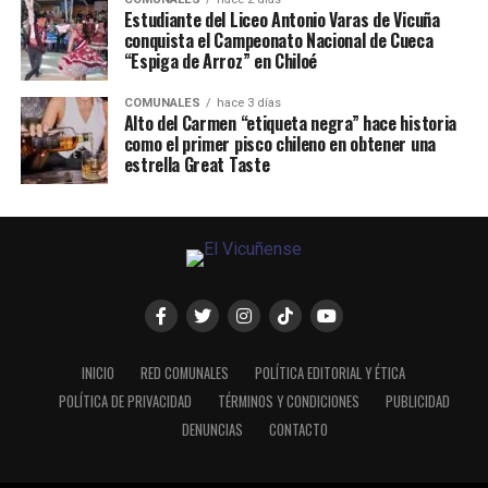
Estudiante del Liceo Antonio Varas de Vicuña
conquista el Campeonato Nacional de Cueca
“Espiga de Arroz” en Chiloé
COMUNALES
hace 3 días
Alto del Carmen “etiqueta negra” hace historia
como el primer pisco chileno en obtener una
estrella Great Taste
INICIO
RED COMUNALES
POLÍTICA EDITORIAL Y ÉTICA
POLÍTICA DE PRIVACIDAD
TÉRMINOS Y CONDICIONES
PUBLICIDAD
DENUNCIAS
CONTACTO