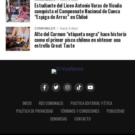
Estudiante del Liceo Antonio Varas de Vicuña
conquista el Campeonato Nacional de Cueca
“Espiga de Arroz” en Chiloé
COMUNALES
hace 3 días
Alto del Carmen “etiqueta negra” hace historia
como el primer pisco chileno en obtener una
estrella Great Taste
INICIO
RED COMUNALES
POLÍTICA EDITORIAL Y ÉTICA
POLÍTICA DE PRIVACIDAD
TÉRMINOS Y CONDICIONES
PUBLICIDAD
DENUNCIAS
CONTACTO